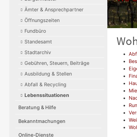
Ämter & Ansprechpartner
Hier find
Öffnungszeiten
Fundbüro
Woh
Standesamt
Stadtarchiv
Abf
Be
Gebühren, Steuern, Beiträge
Eig
Ausbildung & Stellen
Fin
Hau
Abfall & Recycling
Mie
Lebenssituationen
Nac
Run
Beratung & Hilfe
Ver
Wei
Bekanntmachungen
Wo
Online-Dienste