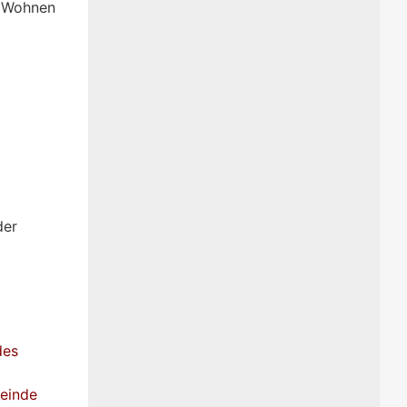
m Wohnen
der
des
meinde