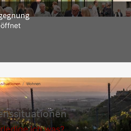
Begegnung
öffnet
situationen
Wohnen
enssituationen
rledige ich was?