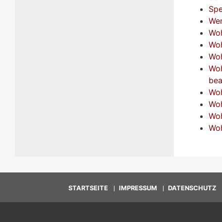
Spe
Wer
Woh
Woh
Woh
Woh
bea
Woh
Woh
Woh
Woh
STARTSEITE
IMPRESSUM
DATENSCHUTZ