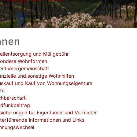
en Sie hilfreiche Informationen für alle Lebenslagen.
nen
allentsorgung und Müllgebühr
sondere Wohnformen
entümergemeinschaft
anzielle und sonstige Wohnhilfen
skauf und Kauf von Wohnungseigentum
te
hbarschaft
dfunkbeitrag
sicherungen für Eigentümer und Vermieter
terführende Informationen und Links
hnungswechsel