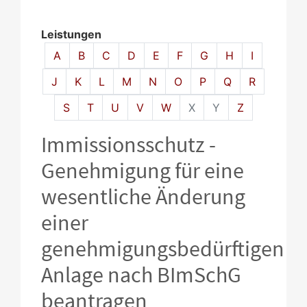
Leistungen
Alphabetisches Register überspringen
A
B
C
D
E
F
G
H
I
J
K
L
M
N
O
P
Q
R
S
T
U
V
W
X
Y
Z
Immissionsschutz -
Genehmigung für eine
wesentliche Änderung
einer
genehmigungsbedürftigen
Anlage nach BImSchG
beantragen