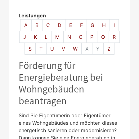
Leistungen
Alphabetisches Register überspringen
A
B
C
D
E
F
G
H
I
J
K
L
M
N
O
P
Q
R
S
T
U
V
W
X
Y
Z
Förderung für
Energieberatung bei
Wohngebäuden
beantragen
Sind Sie Eigentümerin oder Eigentümer
eines Wohngebäudes und möchten dieses
energetisch sanieren oder modernisieren?
Dann können Sie eine Energieberatung in