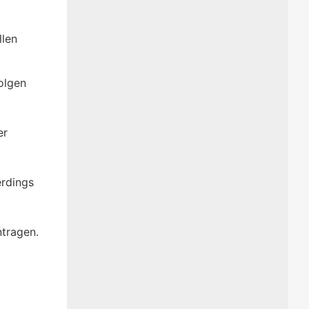
llen
olgen
er
erdings
tragen.