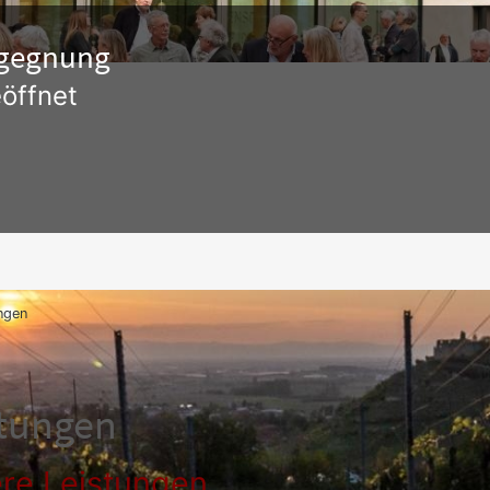
Begegnung
öffnet
ngen
stungen
re Leistungen