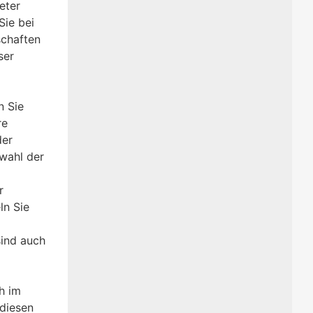
eter
Sie bei
schaften
ser
n Sie
re
der
wahl der
r
ln Sie
sind auch
h im
 diesen