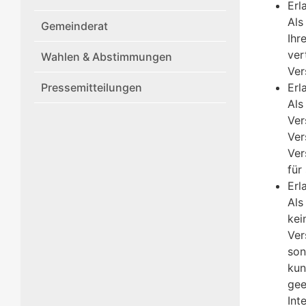
Erl
Als
Gemeinderat
Ihr
ver
Wahlen & Abstimmungen
Ver
Pressemitteilungen
Erl
Als
Ver
Ver
Ver
für
Erl
Als
kei
Ver
son
kun
gee
Int