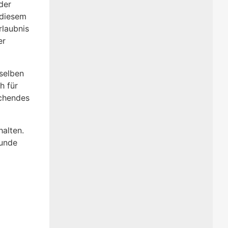
der
 diesem
rlaubnis
er
selben
h für
echendes
alten.
kunde